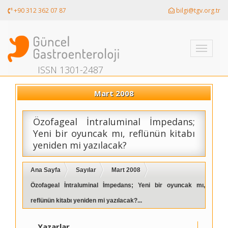
+90 312 362 07 87
bilgi@tgv.org.tr
Toggle
navigati
ISSN 1301-2487
Mart 2008
Özofageal İntraluminal İmpedans;
Yeni bir oyuncak mı, reflünün kitabı
yeniden mi yazılacak?
Ana Sayfa
Sayılar
Mart 2008
Özofageal İntraluminal İmpedans; Yeni bir oyuncak mı,
reflünün kitabı yeniden mi yazılacak?...
Yazarlar