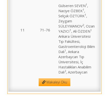
1
Gülseren SEVEN
,
1
Naciye ÖZBEK
,
1
Selçuk ÖZTÜRK
,
Zeygam
2
SÜLEYMANOV
, Ozan
11
71-76
1
1
YAZICI
, Ali ÖZDEN
Ankara Üniversitesi
Tıp Fakültesi,
Gastroenteroloji Bilim
1
Dalı
, Ankara
Azerbaycan Tıp
Üniversitesi, İç
Hastalıkları Anabilim
2
Dalı
, Azerbaycan
Makaleyi Oku