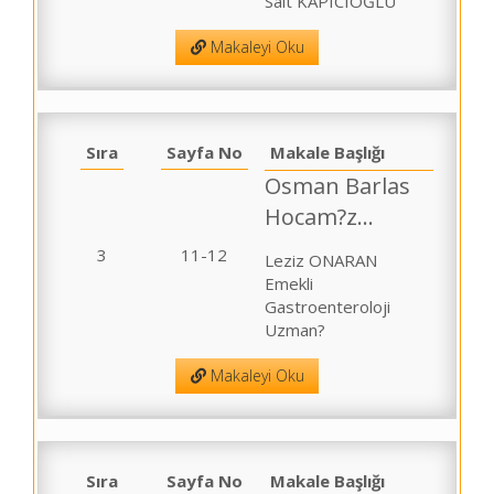
Sait KAPICIOĞLU
Makaleyi Oku
Sıra
Sayfa No
Makale Başlığı
Osman Barlas
Hocam?z...
3
11-12
Leziz ONARAN
Emekli
Gastroenteroloji
Uzman?
Makaleyi Oku
Sıra
Sayfa No
Makale Başlığı