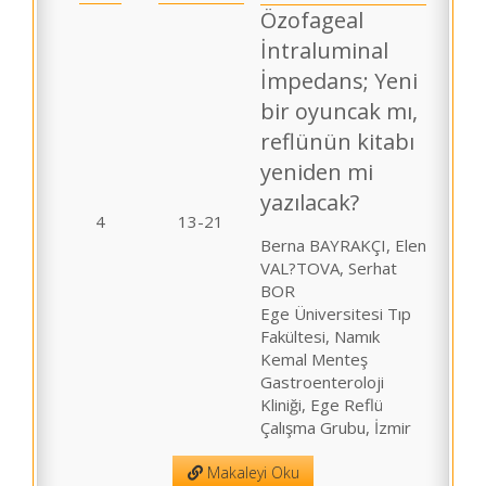
Özofageal
İntraluminal
İmpedans; Yeni
bir oyuncak mı,
reflünün kitabı
yeniden mi
yazılacak?
4
13-21
Berna BAYRAKÇI, Elen
VAL?TOVA, Serhat
BOR
Ege Üniversitesi Tıp
Fakültesi, Namık
Kemal Menteş
Gastroenteroloji
Kliniği, Ege Reflü
Çalışma Grubu, İzmir
Makaleyi Oku