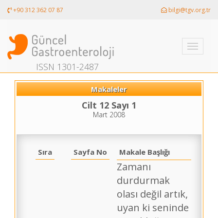
+90 312 362 07 87
bilgi@tgv.org.tr
Toggle
navigati
ISSN 1301-2487
Makaleler
Cilt 12 Sayı 1
Mart 2008
Sıra
Sayfa No
Makale Başlığı
Zamanı
durdurmak
olası değil artık,
uyan ki seninde