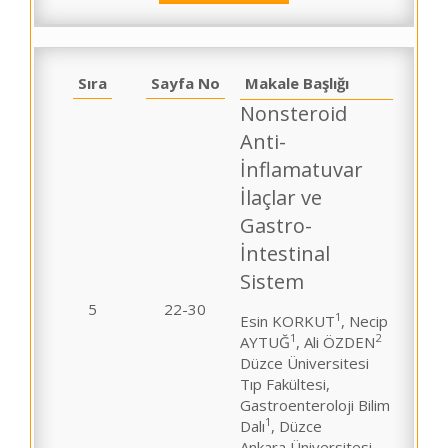
Sıra
Sayfa No
Makale Başlığı
Nonsteroid
Anti-
İnflamatuvar
İlaçlar ve
Gastro-
İntestinal
Sistem
5
22-30
1
Esin KORKUT
, Necip
1
2
AYTUĞ
, Ali ÖZDEN
Düzce Üniversitesi
Tıp Fakültesi,
Gastroenteroloji Bilim
1
Dalı
, Düzce
Ankara Üniversitesi