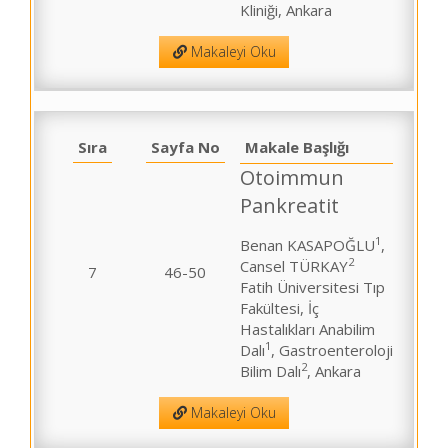
Kliniği, Ankara
Makaleyi Oku
Sıra
Sayfa No
Makale Başlığı
Otoimmun
Pankreatit
1
Benan KASAPOĞLU
,
2
Cansel TÜRKAY
7
46-50
Fatih Üniversitesi Tıp
Fakültesi, İç
Hastalıkları Anabilim
1
Dalı
, Gastroenteroloji
2
Bilim Dalı
, Ankara
Makaleyi Oku