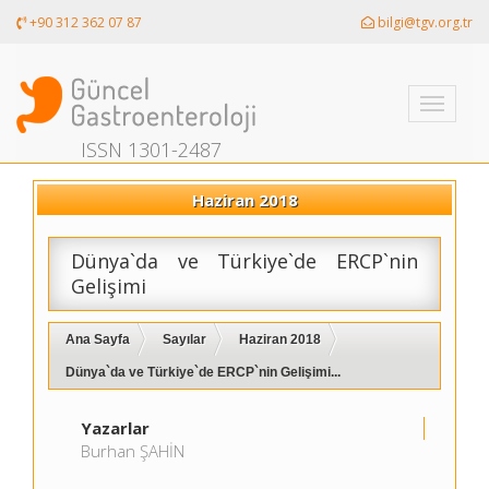
+90 312 362 07 87
bilgi@tgv.org.tr
Toggle
navigati
ISSN 1301-2487
Haziran 2018
Dünya`da ve Türkiye`de ERCP`nin
Gelişimi
Ana Sayfa
Sayılar
Haziran 2018
Dünya`da ve Türkiye`de ERCP`nin Gelişimi...
Yazarlar
Burhan ŞAHİN