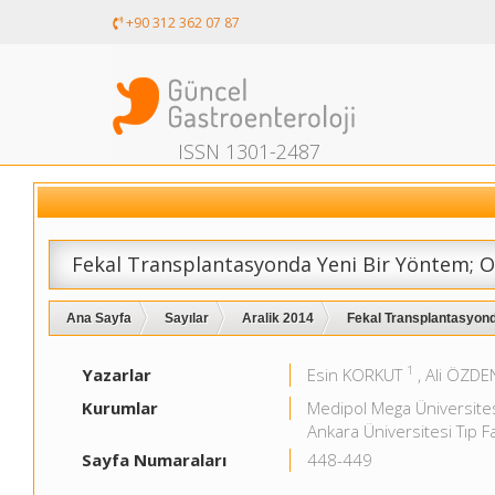
+90 312 362 07 87
ISSN 1301-2487
Fekal Transplantasyonda Yeni Bir Yöntem; O
Ana Sayfa
Sayılar
Aralik 2014
Fekal Transplantasyonda
1
Yazarlar
Esin KORKUT
, Ali ÖZDE
Kurumlar
Medipol Mega Üniversitesi
Ankara Üniversitesi Tıp Fa
Sayfa Numaraları
448-449