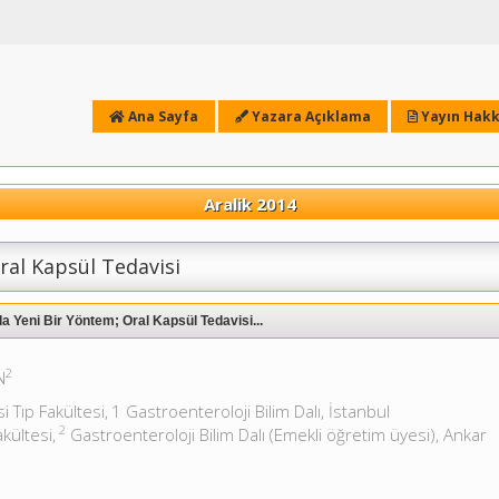
Ana Sayfa
Yazara Açıklama
Yayın Hakk
Aralik 2014
ral Kapsül Tedavisi
 Yeni Bir Yöntem; Oral Kapsül Tedavisi...
2
N
 Tıp Fakültesi,
1 Gastroenteroloji Bilim Dalı, İstanbul
2
kültesi,
Gastroenteroloji Bilim Dalı (Emekli öğretim üyesi), Ankar