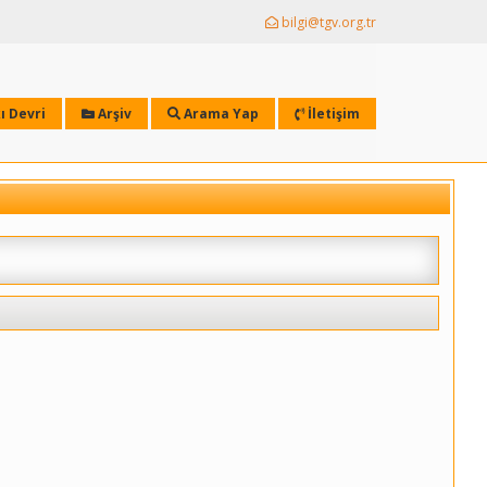
bilgi@tgv.org.tr
ı Devri
Arşiv
Arama Yap
İletişim