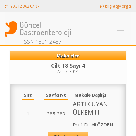
+90 312 362 07 87
bilgi@tgv.org.tr
Toggle
navigati
ISSN 1301-2487
Makaleler
Cilt 18 Sayı 4
Aralik 2014
Sıra
Sayfa No
Makale Başlığı
ARTIK UYAN
ÜLKEM !!!
1
385-389
Prof. Dr. Ali ÖZDEN