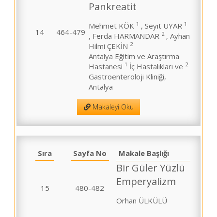
Pankreatit
1
1
Mehmet KÖK
, Seyit UYAR
14
464-479
2
, Ferda HARMANDAR
, Ayhan
2
Hilmi ÇEKİN
Antalya Eğitim ve Araştırma
1
2
Hastanesi
İç Hastalıkları ve
Gastroenteroloji Kliniği,
Antalya
Makaleyi Oku
Sıra
Sayfa No
Makale Başlığı
Bir Güler Yüzlü
Emperyalizm
15
480-482
Orhan ÜLKÜLÜ