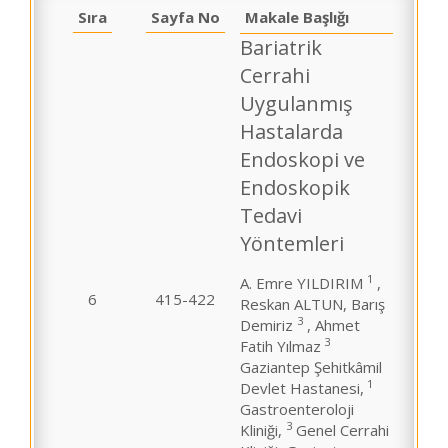
Sıra
Sayfa No
Makale Başlığı
Bariatrik
Cerrahi
Uygulanmış
Hastalarda
Endoskopi ve
Endoskopik
Tedavi
Yöntemleri
1
A. Emre YILDIRIM
,
6
415-422
Reskan ALTUN, Barış
3
Demiriz
, Ahmet
3
Fatih Yılmaz
Gaziantep Şehitkâmil
1
Devlet Hastanesi,
Gastroenteroloji
3
Kliniği,
Genel Cerrahi