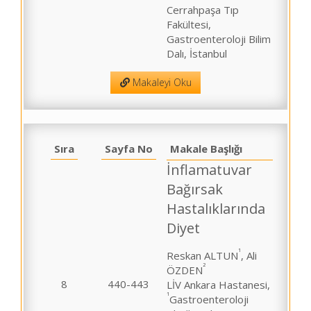
Cerrahpaşa Tıp
Fakültesi,
Gastroenteroloji Bilim
Dalı, İstanbul
Makaleyi Oku
Sıra
Sayfa No
Makale Başlığı
İnflamatuvar
Bağırsak
Hastalıklarında
Diyet
¹
Reskan ALTUN
, Ali
²
ÖZDEN
8
440-443
LİV Ankara Hastanesi,
¹
Gastroenteroloji