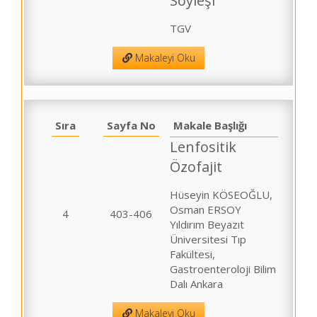
Söyleşi
TGV
Makaleyi Oku
Sıra
Sayfa No
Makale Başlığı
Lenfositik
Özofajit
Hüseyin KÖSEOĞLU,
Osman ERSOY
4
403-406
Yıldırım Beyazıt
Üniversitesi Tıp
Fakültesi,
Gastroenteroloji Bilim
Dalı Ankara
Makaleyi Oku