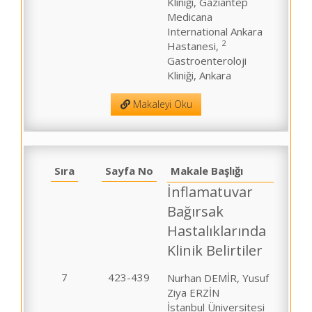
Kliniği, Gaziantep
Medicana
International Ankara
2
Hastanesi,
Gastroenteroloji
Kliniği, Ankara
Makaleyi Oku
Sıra
Sayfa No
Makale Başlığı
İnflamatuvar
Bağırsak
Hastalıklarında
Klinik Belirtiler
7
423-439
Nurhan DEMİR, Yusuf
Ziya ERZİN
İstanbul Üniversitesi