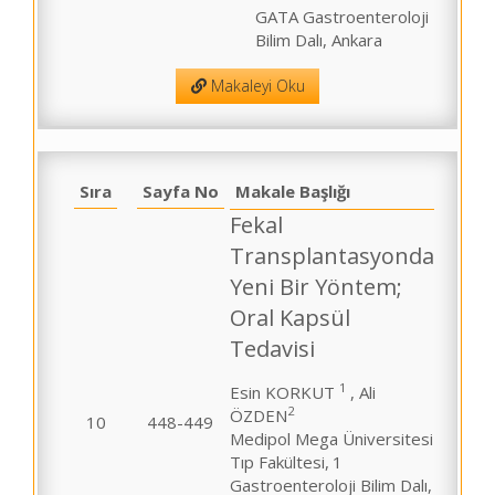
GATA Gastroenteroloji
Bilim Dalı, Ankara
Makaleyi Oku
Sıra
Sayfa No
Makale Başlığı
Fekal
Transplantasyonda
Yeni Bir Yöntem;
Oral Kapsül
Tedavisi
1
Esin KORKUT
, Ali
2
ÖZDEN
10
448-449
Medipol Mega Üniversitesi
Tıp Fakültesi,
1
Gastroenteroloji Bilim Dalı,