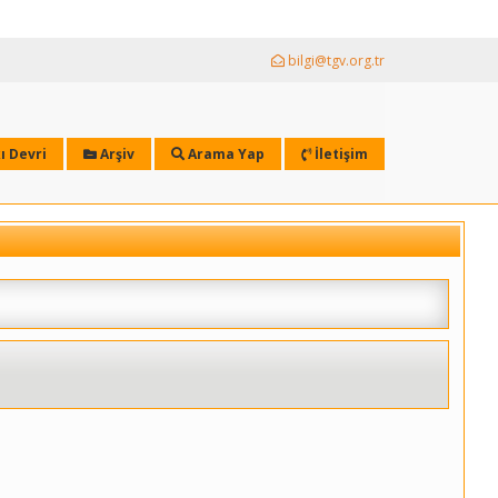
bilgi@tgv.org.tr
ı Devri
Arşiv
Arama Yap
İletişim