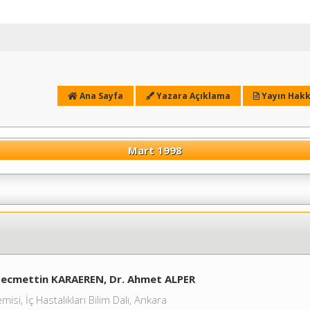
Ana Sayfa
Yazara Açıklama
Yayın Hakk
Mart 1998
Necmettin KARAEREN, Dr. Ahmet ALPER
si, İç Hastalıkları Bilim Dalı, Ankara