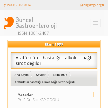
+90 312 362 07 87
bilgi@tgv.org.tr
Toggle
navigati
ISSN 1301-2487
Ekim 1997
Atatürk'ün hastalığı alkole bağlı
siroz değildi
Ana Sayfa
Sayılar
Ekim 1997
Atatürk'ün hastalığı alkole bağlı siroz değildi...
Yazarlar
Prof. Dr. Sait KAPICIOĞLU