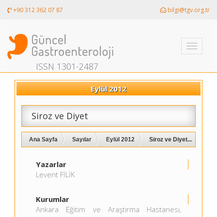
+90 312 362 07 87
bilgi@tgv.org.tr
Toggle
navigati
ISSN 1301-2487
Eylül 2012
Siroz ve Diyet
Ana Sayfa
Sayılar
Eylül 2012
Siroz ve Diyet...
Yazarlar
Levent FİLİK
Kurumlar
Ankara Eğitim ve Araştırma Hastanesi,