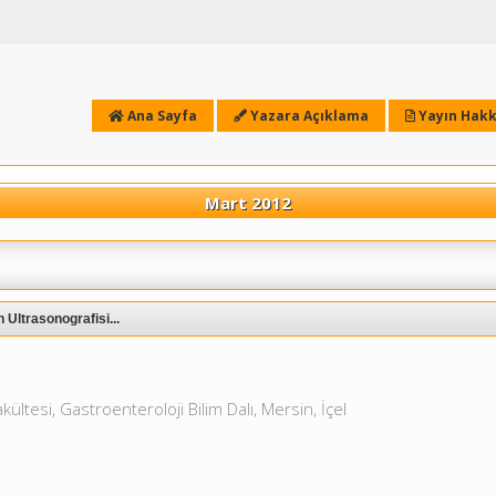
Ana Sayfa
Yazara Açıklama
Yayın Hakk
Mart 2012
 Ultrasonografisi...
kültesi, Gastroenteroloji Bilim Dalı, Mersin, İçel