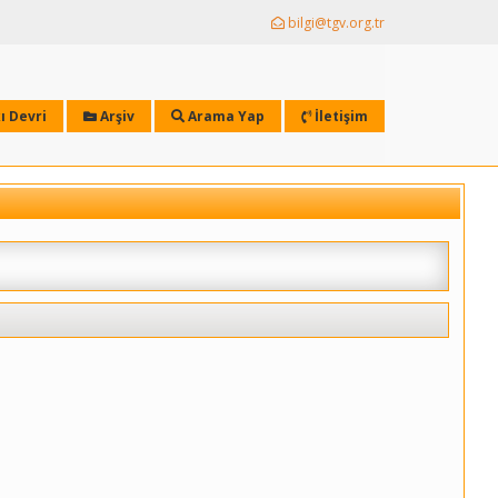
bilgi@tgv.org.tr
ı Devri
Arşiv
Arama Yap
İletişim