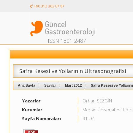
+90 312 362 07 87
ISSN 1301-2487
Safra Kesesi ve Yollarının Ultrasonografisi
Ana Sayfa
Sayılar
Mart 2012
Safra Kesesi ve Yollarının
Yazarlar
Orhan SEZGİN
Kurumlar
Mersin Üniversitesi Tıp Fa
Sayfa Numaraları
91-94