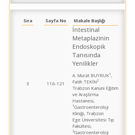
Sıra
Sayfa No
Makale Başlığı
İntestinal
Metaplazinin
Endoskopik
Tanısında
Yenilikler
1
A. Murat BUYRUK
,
2
Fatih TEKİN
3
116-121
Trabzon Kanuni Eğitim
ve Araştırma
Hastanesi,
1
Gastroenteroloji
Kliniği, Trabzon
Ege Üniversitesi Tıp
Fakültesi,
2
Gastroenteroloji