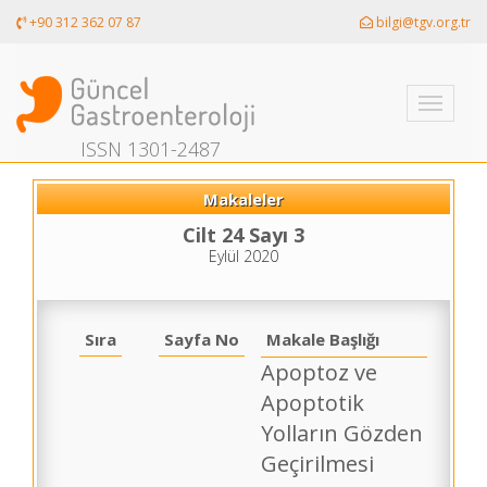
+90 312 362 07 87
bilgi@tgv.org.tr
Toggle
navigati
ISSN 1301-2487
Makaleler
Cilt 24 Sayı 3
Eylül 2020
Sıra
Sayfa No
Makale Başlığı
Apoptoz ve
Apoptotik
Yolların Gözden
Geçirilmesi