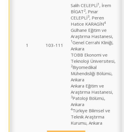
1
Salih CELEPLİ
, İrem
2
BİGAT
, Pınar
3
CELEPLİ
, Peren
4
Hatice KARAGİN
Gülhane Eğitim ve
Araştırma Hastanesi,
1
Genel Cerrahi Kliniği,
1
103-111
Ankara
TOBB Ekonomi ve
Teknoloji Üniversitesi,
2
Biyomedikal
Mühendisliği Bölümü,
Ankara
Ankara Eğitim ve
Araştırma Hastanesi,
3
Patoloji Bölümü,
Ankara
4
Türkiye Bilimsel ve
Teknik Araştırma
Kurumu, Ankara