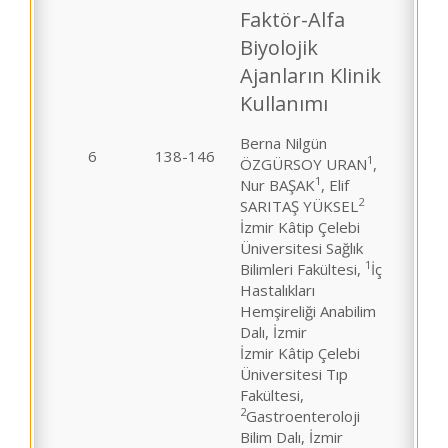
Faktör-Alfa
Biyolojik
Ajanların Klinik
Kullanımı
Berna Nilgün
6
138-146
1
ÖZGÜRSOY URAN
,
1
Nur BAŞAK
, Elif
2
SARITAŞ YÜKSEL
İzmir Kâtip Çelebi
Üniversitesi Sağlık
1
Bilimleri Fakültesi,
İç
Hastalıkları
Hemşireliği Anabilim
Dalı, İzmir
İzmir Kâtip Çelebi
Üniversitesi Tıp
Fakültesi,
2
Gastroenteroloji
Bilim Dalı, İzmir