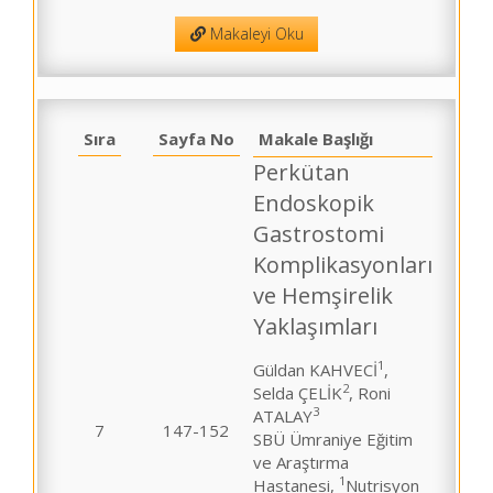
Makaleyi Oku
Sıra
Sayfa No
Makale Başlığı
Perkütan
Endoskopik
Gastrostomi
Komplikasyonları
ve Hemşirelik
Yaklaşımları
1
Güldan KAHVECİ
,
2
Selda ÇELİK
, Roni
3
ATALAY
7
147-152
SBÜ Ümraniye Eğitim
ve Araştırma
1
Hastanesi,
Nutrisyon