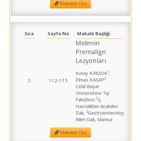
Makaleyi Oku
Sıra
Sayfa No
Makale Başlığı
Midenin
Premalign
Lezyonları
1
Kutay KIRDÖK
,
2
Elmas KASAP
2
112-115
Celal Bayar
Üniversitesi Tıp
1
Fakültesi
İç
Hastalıkları Anabilim
2
Dalı,
Gastroenteroloji
Bilim Dalı, Manisa
Makaleyi Oku