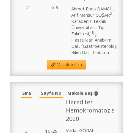
2
6-9
1
Ahmet Enes DAMCI
,
2
Arif Mansur COŞAR
Karadeniz Teknik
Üniversitesi, Tıp
1
Fakültesi,
İç
Hastalıkları Anabilim
2
Dalı,
Gastroenteroloji
Bilim Dalı, Trabzon
Makaleyi Oku
Sıra
Sayfa No
Makale Başlığı
Herediter
Hemokromatozis-
2020
Vedat GÖRAL
3
10-29