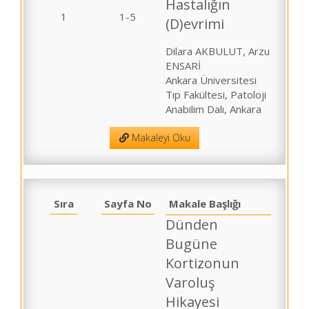
Hastalığın
1
1-5
(D)evrimi
Dilara AKBULUT, Arzu
ENSARİ
Ankara Üniversitesi
Tıp Fakültesi, Patoloji
Anabilim Dalı, Ankara
Makaleyi Oku
Sıra
Sayfa No
Makale Başlığı
Dünden
Bugüne
Kortizonun
Varoluş
Hikayesi