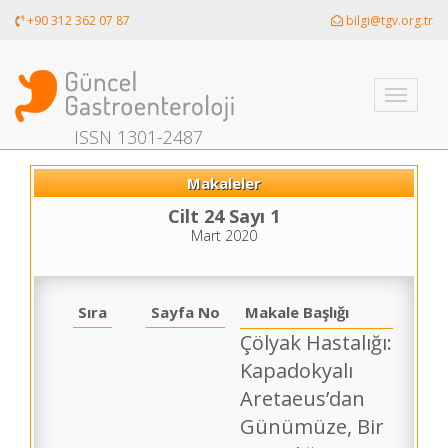
+90 312 362 07 87
bilgi@tgv.org.tr
Toggle
navigati
ISSN 1301-2487
Makaleler
Cilt 24 Sayı 1
Mart 2020
Sıra
Sayfa No
Makale Başlığı
Çölyak Hastalığı:
Kapadokyalı
Aretaeus’dan
Günümüze, Bir