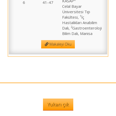
KASAP
6
41-47
Celal Bayar
Üniversitesi Tıp
1
Fakültesi,
İç
Hastalıkları Anabilim
2
Dalı,
Gastroenteroloji
Bilim Dalı, Manisa
Makaleyi Oku
Yukarı çık