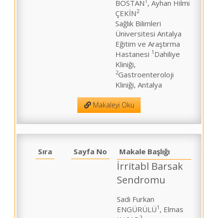
1
BOSTAN
, Ayhan Hilmi
2
ÇEKİN
Sağlık Bilimleri
Üniversitesi Antalya
Eğitim ve Araştırma
1
Hastanesi
Dahiliye
Kliniği,
2
Gastroenteroloji
Kliniği, Antalya
Makaleyi Oku
Sıra
Sayfa No
Makale Başlığı
İrritabl Barsak
Sendromu
Sadi Furkan
1
ENGÜRÜLÜ
, Elmas
2