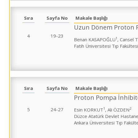
Sıra
Sayfa No
Makale Başlığı
Uzun Dönem Proton Po
4
19-23
1
Benan KASAPOĞLU
, Cansel
Fatih Üniversitesi Tıp Fakülte
Sıra
Sayfa No
Makale Başlığı
Proton Pompa İnhibitör
1
2
5
24-27
Esin KORKUT
, Ali ÖZDEN
Düzce Atatürk Devlet Hastane
Ankara Üniversitesi Tıp Fakült