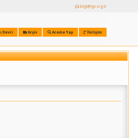
bilgi@tgv.org.tr
ı Devri
Arşiv
Arama Yap
İletişim