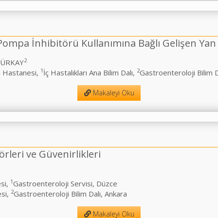
mpa İnhibitörü Kullanımına Bağlı Gelişen Yan 
2
 TÜRKAY
1
2
si Hastanesi,
İç Hastalıkları Ana Bilim Dalı,
Gastroenteroloji Bilim D
Makaleyi Oku
leri ve Güvenirlikleri
1
si,
Gastroenteroloji Servisi, Düzce
2
esi,
Gastroenteroloji Bilim Dalı, Ankara
Makaleyi Oku