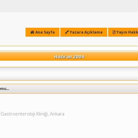
Ana Sayfa
Yazara Açıklama
Yayın Hakk
Haziran 2004
omu...
Gastroenteroloji Kliniği, Ankara