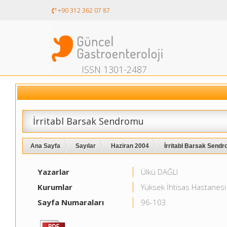
+90 312 362 07 87
ISSN 1301-2487
İrritabl Barsak Sendromu
Ana Sayfa
Sayılar
Haziran 2004
İrritabl Barsak Sendr
Yazarlar
Ülkü DAĞLI
Kurumlar
Yüksek İhtisas Hastanesi 
Sayfa Numaraları
96-103