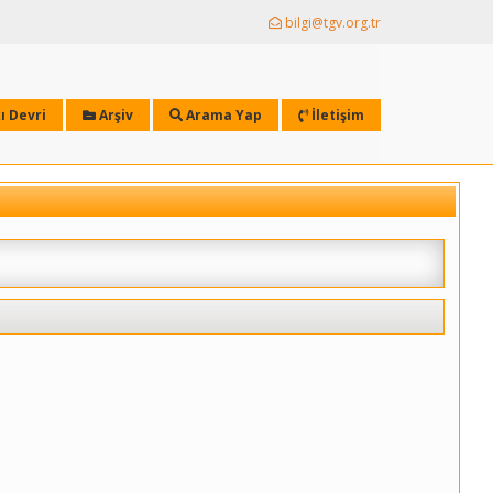
bilgi@tgv.org.tr
ı Devri
Arşiv
Arama Yap
İletişim