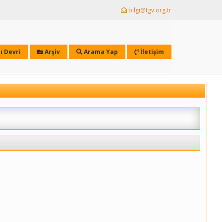
bilgi@tgv.org.tr
ı Devri
Arşiv
Arama Yap
İletişim