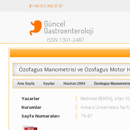
+90 312 362 07 87
ISSN 1301-2487
Özofagus Manometrisi ve Özofagus Motor Ha
Ana Sayfa
Sayılar
Haziran 2004
Özofagus Manometrisi
Yazarlar
Mehmet BEKTAŞ, İrfan S
Kurumlar
Ankara Üniversitesi Tıp Fa
Sayfa Numaraları
79-87