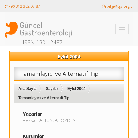
+90 312 362 07 87
bilgi@tgv.org.tr
Toggle
navigati
ISSN 1301-2487
Eylül 2004
Tamamlayıcı ve Alternatif Tıp
Ana Sayfa
Sayılar
Eylül 2004
Tamamlayıcı ve Alternatif Tıp...
Yazarlar
Reskan ALTUN, Ali ÖZDEN
Kurumlar