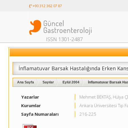
+90 312 362 07 87
ISSN 1301-2487
İnflamatuvar Barsak Hastalığında Erken Kan
Ana Sayfa
Sayılar
Eylül 2004
İnflamatuvar Barsak Has
Yazarlar
Mehmet BEKTAŞ, Hülya Ç
Kurumlar
Ankara Üniversitesi Tıp Fa
Sayfa Numaraları
216-225