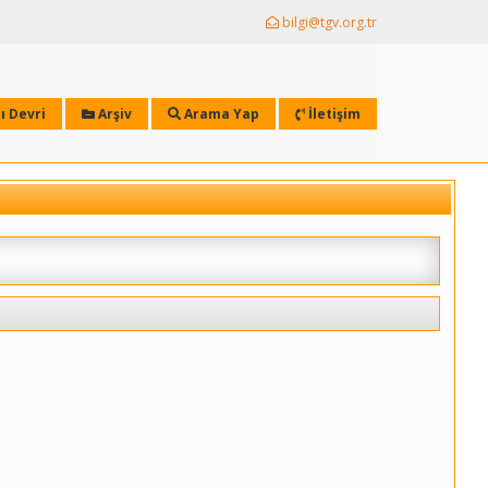
bilgi@tgv.org.tr
ı Devri
Arşiv
Arama Yap
İletişim