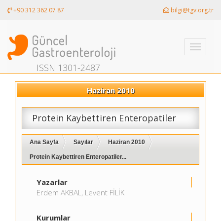
+90 312 362 07 87
bilgi@tgv.org.tr
Toggle
navigati
ISSN 1301-2487
Haziran 2010
Protein Kaybettiren Enteropatiler
Ana Sayfa
Sayılar
Haziran 2010
Protein Kaybettiren Enteropatiler...
Yazarlar
Erdem AKBAL, Levent FİLİK
Kurumlar