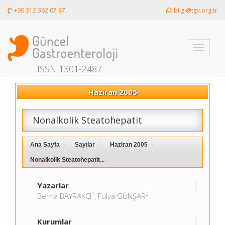
+90 312 362 07 87
bilgi@tgv.org.tr
Toggle
navigati
ISSN 1301-2487
Haziran 2005
Nonalkolik Steatohepatit
Ana Sayfa
Sayılar
Haziran 2005
Nonalkolik Steatohepatit...
Yazarlar
1
2
Berna BAYRAKÇI
, Fulya GÜNŞAR
Kurumlar