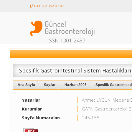
+90 312 362 07 87
ISSN 1301-2487
Spesifik Gastrointestinal Sistem Hastalıkla
Ana Sayfa
Sayılar
Haziran 2005
Spesifik Gastrointest
Yazarlar
Ahmet UYGUN, Medane 
Kurumlar
GATA, Gastroenteroloji Bi
Sayfa Numaraları
145-155