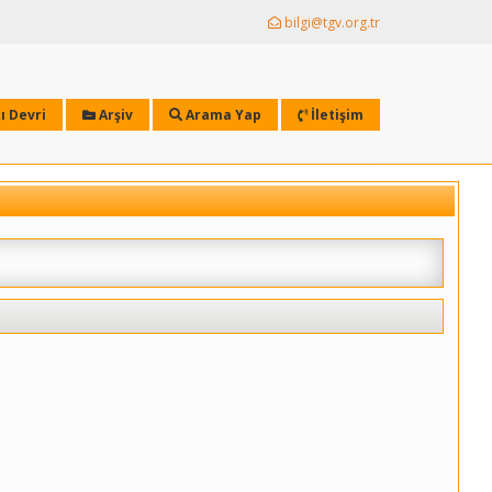
bilgi@tgv.org.tr
ı Devri
Arşiv
Arama Yap
İletişim