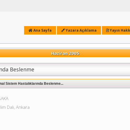
Ana Sayfa
Yazara Açıklama
Yayın Hakk
Haziran 2005
rında Beslenme
inal Sistem Hastalıklarında Beslenme...
SAKA
lim Dalı, Ankara