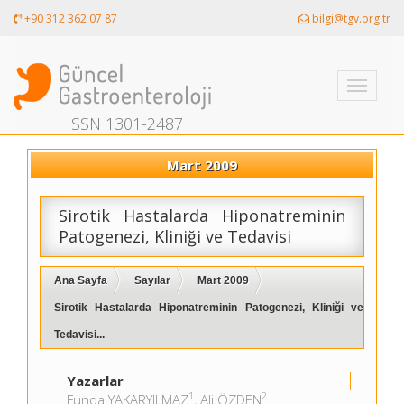
+90 312 362 07 87
bilgi@tgv.org.tr
Toggle
navigati
ISSN 1301-2487
Mart 2009
Sirotik Hastalarda Hiponatreminin
Patogenezi, Kliniği ve Tedavisi
Ana Sayfa
Sayılar
Mart 2009
Sirotik Hastalarda Hiponatreminin Patogenezi, Kliniği ve
Tedavisi...
Yazarlar
1
2
Funda YAKARYILMAZ
, Ali ÖZDEN