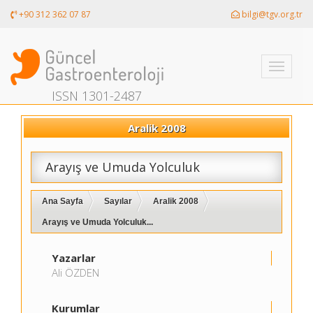
+90 312 362 07 87
bilgi@tgv.org.tr
Toggle
navigati
ISSN 1301-2487
Aralik 2008
Arayış ve Umuda Yolculuk
Ana Sayfa
Sayılar
Aralik 2008
Arayış ve Umuda Yolculuk...
Yazarlar
Ali ÖZDEN
Kurumlar