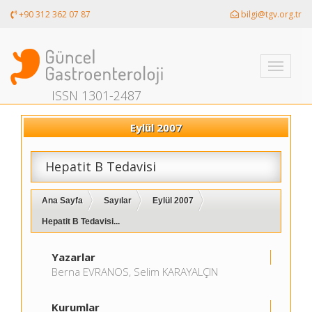
+90 312 362 07 87
bilgi@tgv.org.tr
Toggle
navigati
ISSN 1301-2487
Eylül 2007
Hepatit B Tedavisi
Ana Sayfa
Sayılar
Eylül 2007
Hepatit B Tedavisi...
Yazarlar
Berna EVRANOS, Selim KARAYALÇIN
Kurumlar