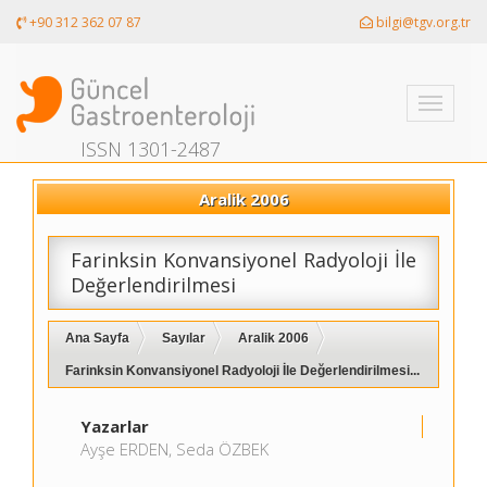
+90 312 362 07 87
bilgi@tgv.org.tr
Toggle
navigati
ISSN 1301-2487
Aralik 2006
Farinksin Konvansiyonel Radyoloji İle
Değerlendirilmesi
Ana Sayfa
Sayılar
Aralik 2006
Farinksin Konvansiyonel Radyoloji İle Değerlendirilmesi...
Yazarlar
Ayşe ERDEN, Seda ÖZBEK