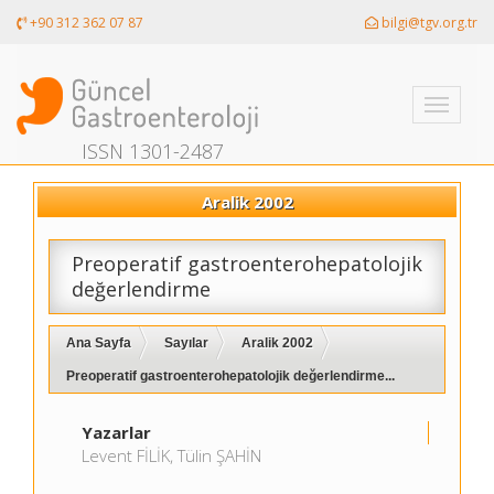
+90 312 362 07 87
bilgi@tgv.org.tr
Toggle
navigati
ISSN 1301-2487
Aralik 2002
Preoperatif gastroenterohepatolojik
değerlendirme
Ana Sayfa
Sayılar
Aralik 2002
Preoperatif gastroenterohepatolojik değerlendirme...
Yazarlar
Levent FİLİK, Tülin ŞAHİN