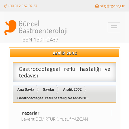
+90 312 362 07 87
bilgi@tgv.org.tr
Toggle
navigati
ISSN 1301-2487
Aralik 2002
Gastroözofageal reflü hastalığı ve
tedavisi
Ana Sayfa
Sayılar
Aralik 2002
Gastroözofageal reflü hastalığı ve tedavisi...
Yazarlar
Levent DEMİRTÜRK, Yusuf YAZGAN