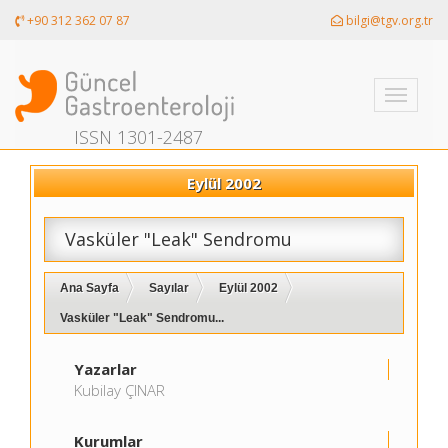
+90 312 362 07 87
bilgi@tgv.org.tr
Toggle
navigati
ISSN 1301-2487
Eylül 2002
Vasküler "Leak" Sendromu
Ana Sayfa
Sayılar
Eylül 2002
Vasküler "Leak" Sendromu...
Yazarlar
Kubilay ÇINAR
Kurumlar