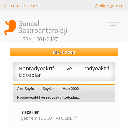
+90 312 362 07 87
bilgi@tgv.org.tr
Toggle
navigati
ISSN 1301-2487
Mart 2002
Nonradyoaktif ve radyoaktif
izotoplar
Ana Sayfa
Sayılar
Mart 2002
Nonradyoaktif ve radyoaktif izotoplar...
Yazarlar
1
2
Şebnem TUĞCU
, Ali ÖZDEN