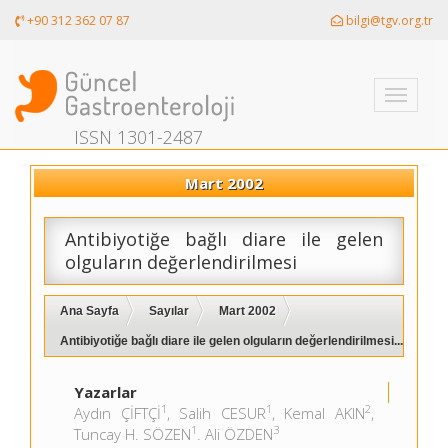
+90 312 362 07 87
bilgi@tgv.org.tr
Toggle
navigati
ISSN 1301-2487
Mart 2002
Antibiyotiğe bağlı diare ile gelen
olguların değerlendirilmesi
Ana Sayfa
Sayılar
Mart 2002
Antibiyotiğe bağlı diare ile gelen olguların değerlendirilmesi...
Yazarlar
1
1
2
Aydın ÇİFTÇİ
, Salih CESUR
, Kemal AKIN
,
1
3
Tuncay H. SÖZEN
. Ali ÖZDEN