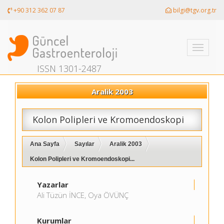
+90 312 362 07 87
bilgi@tgv.org.tr
Toggle
navigati
ISSN 1301-2487
Aralik 2003
Kolon Polipleri ve Kromoendoskopi
Ana Sayfa
Sayılar
Aralik 2003
Kolon Polipleri ve Kromoendoskopi...
Yazarlar
Ali Tüzün İNCE, Oya ÖVÜNÇ
Kurumlar