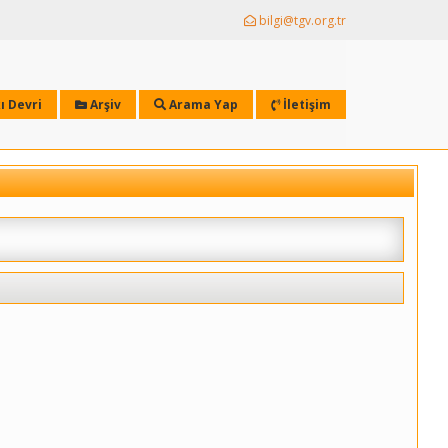
bilgi@tgv.org.tr
ı Devri
Arşiv
Arama Yap
İletişim