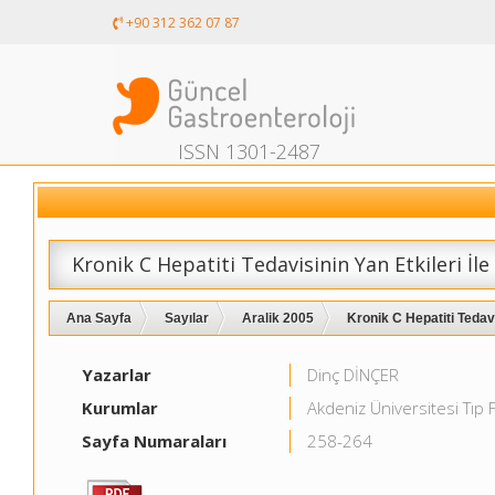
+90 312 362 07 87
ISSN 1301-2487
Kronik C Hepatiti Tedavisinin Yan Etkileri İl
Ana Sayfa
Sayılar
Aralik 2005
Kronik C Hepatiti Tedavi
Yazarlar
Dinç DİNÇER
Kurumlar
Akdeniz Üniversitesi Tıp F
Sayfa Numaraları
258-264