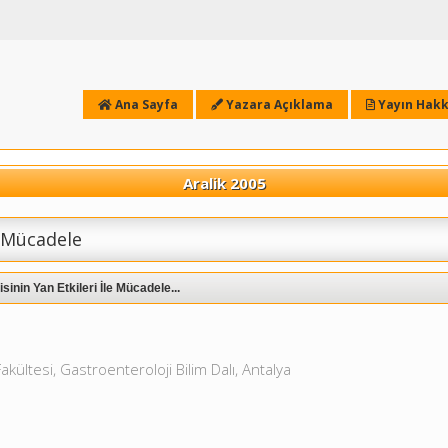
Ana Sayfa
Yazara Açıklama
Yayın Hakk
Aralik 2005
e Mücadele
sinin Yan Etkileri İle Mücadele...
akültesi, Gastroenteroloji Bilim Dalı, Antalya