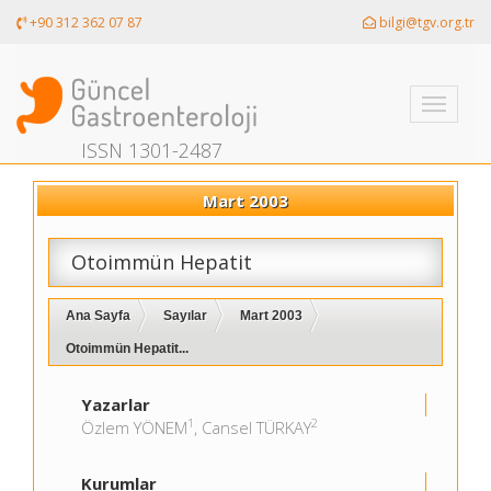
+90 312 362 07 87
bilgi@tgv.org.tr
Toggle
navigati
ISSN 1301-2487
Mart 2003
Otoimmün Hepatit
Ana Sayfa
Sayılar
Mart 2003
Otoimmün Hepatit...
Yazarlar
1
2
Özlem YÖNEM
, Cansel TÜRKAY
Kurumlar