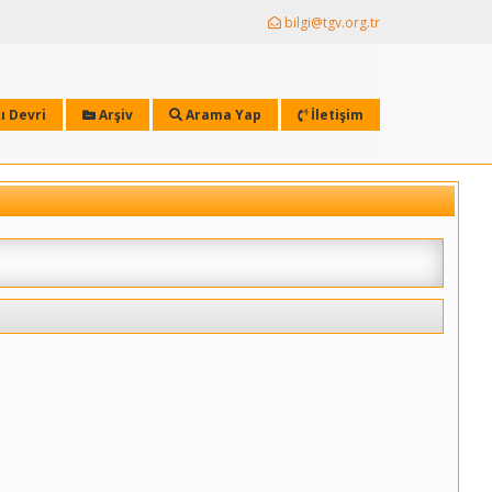
bilgi@tgv.org.tr
ı Devri
Arşiv
Arama Yap
İletişim