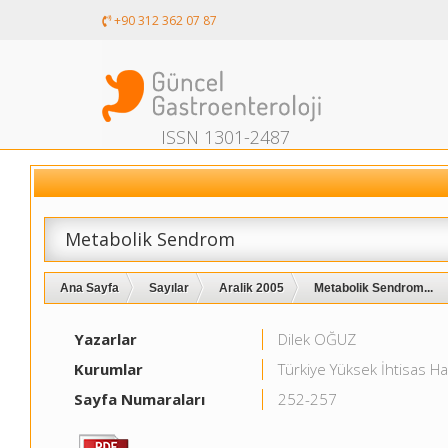
+90 312 362 07 87
ISSN 1301-2487
Metabolik Sendrom
Ana Sayfa
Sayılar
Aralik 2005
Metabolik Sendrom...
Yazarlar
Dilek OĞUZ
Kurumlar
Türkiye Yüksek İhtisas Ha
Sayfa Numaraları
252-257