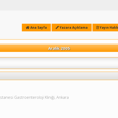
Ana Sayfa
Yazara Açıklama
Yayın Hakk
Aralik 2005
stanesi Gastroenteroloji Kliniği, Ankara