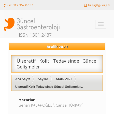
+90 312 362 07 87
bilgi@tgv.org.tr
Toggle
navigati
ISSN 1301-2487
Aralik 2023
Ülseratif Kolit Tedavisinde Güncel
Gelişmeler
Ana Sayfa
Sayılar
Aralik 2023
Ülseratif Kolit Tedavisinde Güncel Gelişmeler...
Yazarlar
1
2
Benan KASAPOĞLU
, Cansel TÜRKAY