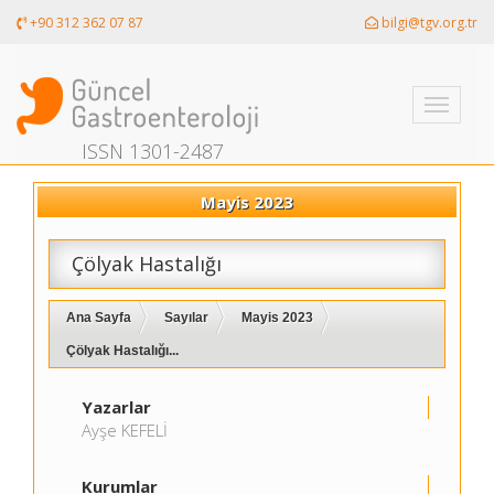
+90 312 362 07 87
bilgi@tgv.org.tr
Toggle
navigati
ISSN 1301-2487
Mayis 2023
Çölyak Hastalığı
Ana Sayfa
Sayılar
Mayis 2023
Çölyak Hastalığı...
Yazarlar
Ayşe KEFELİ
Kurumlar