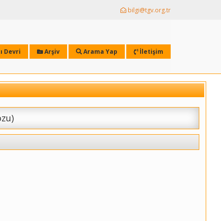
bilgi@tgv.org.tr
ı Devri
Arşiv
Arama Yap
İletişim
ozu)