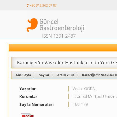
+90 312 362 07 87
ISSN 1301-2487
Karaciğer’in Vasküler Hastalıklarında Yeni 
Ana Sayfa
Sayılar
Aralik 2020
Karaciğer’in Vasküler H
Yazarlar
Vedat GÖRAL
Kurumlar
İstanbul Medipol Üniversit
Sayfa Numaraları
160-179