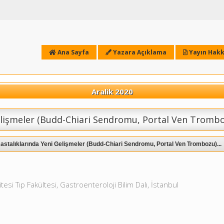
Ana Sayfa
Yazara Açıklama
Yayın Hakk
Aralik 2020
Gelişmeler (Budd-Chiari Sendromu, Portal Ven Tromb
astalıklarında Yeni Gelişmeler (Budd-Chiari Sendromu, Portal Ven Trombozu)...
esi Tıp Fakültesi, Gastroenteroloji Bilim Dalı, İstanbul