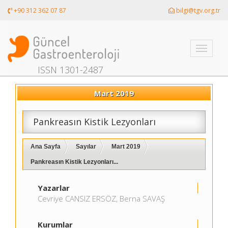
+90 312 362 07 87
bilgi@tgv.org.tr
Toggle
navigati
ISSN 1301-2487
Mart 2019
Pankreasın Kistik Lezyonları
Ana Sayfa
Sayılar
Mart 2019
Pankreasın Kistik Lezyonları...
Yazarlar
Cevriye CANSIZ ERSÖZ, Berna SAVAŞ
Kurumlar