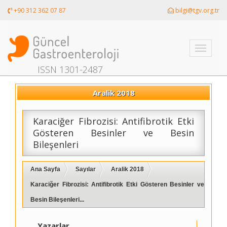
+90 312 362 07 87
bilgi@tgv.org.tr
Toggle
navigati
ISSN 1301-2487
Aralik 2018
Karaciğer Fibrozisi: Antifibrotik Etki
Gösteren Besinler ve Besin
Bileşenleri
Ana Sayfa
Sayılar
Aralik 2018
Karaciğer Fibrozisi: Antifibrotik Etki Gösteren Besinler ve
Besin Bileşenleri...
Yazarlar