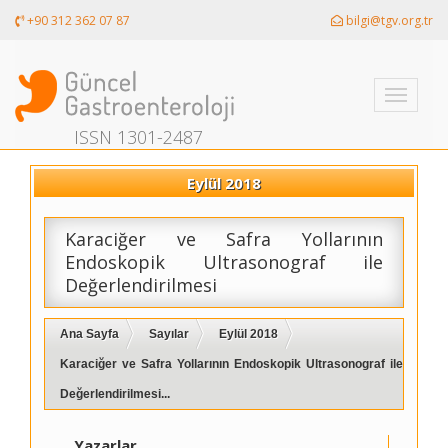
+90 312 362 07 87
bilgi@tgv.org.tr
Toggle
navigati
ISSN 1301-2487
Eylül 2018
Karaciğer ve Safra Yollarının
Endoskopik Ultrasonograf ile
Değerlendirilmesi
Ana Sayfa
Sayılar
Eylül 2018
Karaciğer ve Safra Yollarının Endoskopik Ultrasonograf ile
Değerlendirilmesi...
Yazarlar