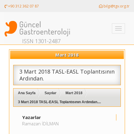
+90 312 362 07 87
bilgi@tgv.org.tr
Toggle
navigati
ISSN 1301-2487
Mart 2018
3 Mart 2018 TASL-EASL Toplantısının
Ardından.
Ana Sayfa
Sayılar
Mart 2018
3 Mart 2018 TASL-EASL Toplantısının Ardından....
Yazarlar
Ramazan İDİLMAN