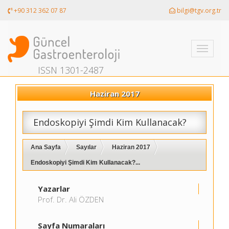
+90 312 362 07 87
bilgi@tgv.org.tr
Toggle
navigati
ISSN 1301-2487
Haziran 2017
Endoskopiyi Şimdi Kim Kullanacak?
Ana Sayfa
Sayılar
Haziran 2017
Endoskopiyi Şimdi Kim Kullanacak?...
Yazarlar
Prof. Dr. Ali ÖZDEN
Sayfa Numaraları