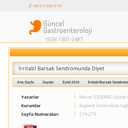
+90 312 362 07 87
ISSN 1301-2487
İrritabl Barsak Sendromunda Diyet
Ana Sayfa
Sayılar
Eylül 2016
İrritabl Barsak Sendromu
Yazarlar
Merve ÖZDEMİR, Gözde 
Kurumlar
Başkent Üniversitesi Sağl
Sayfa Numaraları
274-279