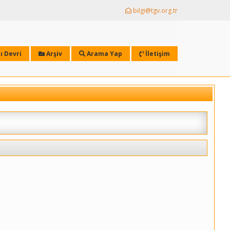
bilgi@tgv.org.tr
ı Devri
Arşiv
Arama Yap
İletişim