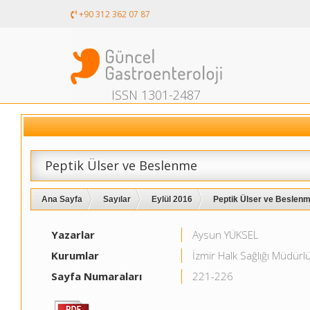
+90 312 362 07 87
ISSN 1301-2487
Peptik Ülser ve Beslenme
Ana Sayfa
Sayılar
Eylül 2016
Peptik Ülser ve Beslenme
Yazarlar
Aysun YÜKSEL
Kurumlar
İzmir Halk Sağlığı Müdürl
Sayfa Numaraları
221-226