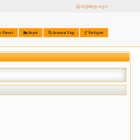
bilgi@tgv.org.tr
ı Devri
Arşiv
Arama Yap
İletişim