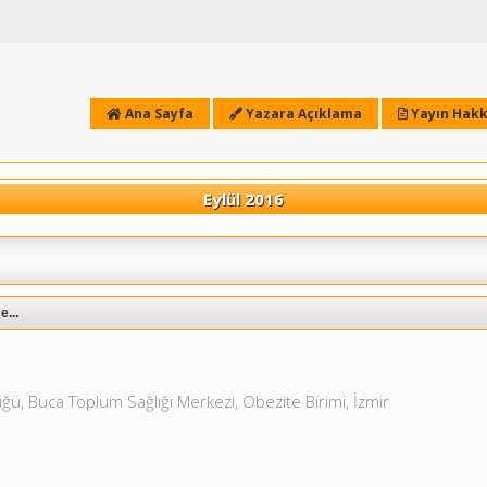
Ana Sayfa
Yazara Açıklama
Yayın Hakk
Eylül 2016
...
üğü, Buca Toplum Sağlığı Merkezi, Obezite Birimi, İzmir