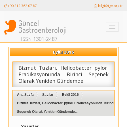
+90 312 362 07 87
bilgi@tgv.org.tr
Toggle
navigati
ISSN 1301-2487
Eylül 2016
Bizmut Tuzları, Helicobacter pylori
Eradikasyonunda Birinci Seçenek
Olarak Yeniden Gündemde
Ana Sayfa
Sayılar
Eylül 2016
Bizmut Tuzları, Helicobacter pylori Eradikasyonunda Birinci
Seçenek Olarak Yeniden Gündemde...
Yazarlar