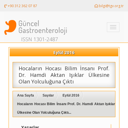
+90 312 362 07 87
bilgi@tgv.org.tr
Toggle
navigati
ISSN 1301-2487
Eylül 2016
Hocaların Hocası Bilim İnsanı Prof.
Dr. Hamdi Aktan Işıklar Ülkesine
Olan Yolculuğuna Çıktı
Ana Sayfa
Sayılar
Eylül 2016
Hocaların Hocası Bilim İnsanı Prof. Dr. Hamdi Aktan Işıklar
Ülkesine Olan Yolculuğuna Çıktı...
Yazarlar