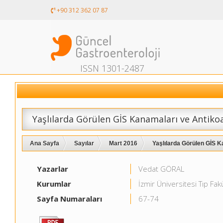
+90 312 362 07 87
ISSN 1301-2487
Yaşlılarda Görülen GİS Kanamaları ve Antik
Ana Sayfa
Sayılar
Mart 2016
Yaşlılarda Görülen GİS K
Yazarlar
Vedat GÖRAL
Kurumlar
İzmir Üniversitesi Tıp Fa
Sayfa Numaraları
67-74