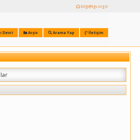
bilgi@tgv.org.tr
ı Devri
Arşiv
Arama Yap
İletişim
lar