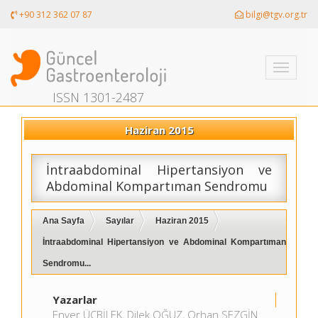
+90 312 362 07 87
bilgi@tgv.org.tr
Toggle
navigati
ISSN 1301-2487
Haziran 2015
İntraabdominal Hipertansiyon ve
Abdominal Kompartıman Sendromu
Ana Sayfa
Sayılar
Haziran 2015
İntraabdominal Hipertansiyon ve Abdominal Kompartıman
Sendromu...
Yazarlar
Enver ÜÇBİLEK, Dilek OĞUZ, Orhan SEZGİN