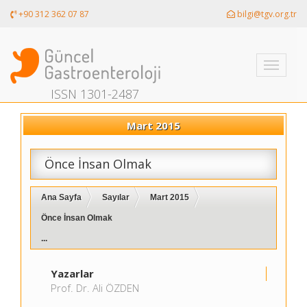
+90 312 362 07 87
bilgi@tgv.org.tr
Toggle
navigati
ISSN 1301-2487
Mart 2015
Önce İnsan Olmak
Ana Sayfa
Sayılar
Mart 2015
Önce İnsan Olmak
...
Yazarlar
Prof. Dr. Ali ÖZDEN