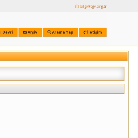
bilgi@tgv.org.tr
ı Devri
Arşiv
Arama Yap
İletişim