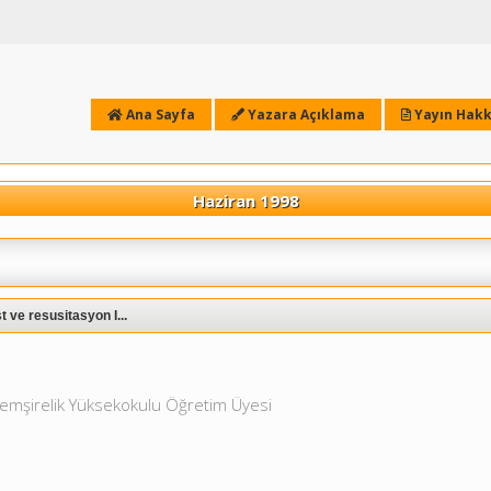
Ana Sayfa
Yazara Açıklama
Yayın Hakk
Haziran 1998
 ve resusitasyon I...
Hemşirelik Yüksekokulu Öğretim Üyesi