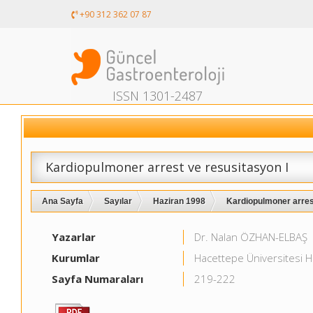
+90 312 362 07 87
ISSN 1301-2487
Kardiopulmoner arrest ve resusitasyon I
Ana Sayfa
Sayılar
Haziran 1998
Kardiopulmoner arrest
Yazarlar
Dr. Nalan ÖZHAN-ELBAŞ
Kurumlar
Hacettepe Üniversitesi 
Sayfa Numaraları
219-222