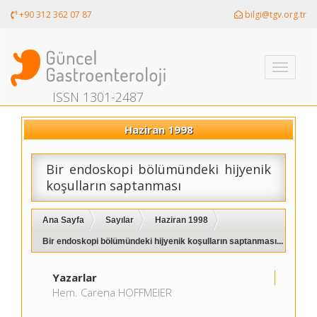
+90 312 362 07 87
bilgi@tgv.org.tr
Toggle
navigati
ISSN 1301-2487
Haziran 1998
Bir endoskopi bölümündeki hijyenik
koşulların saptanması
Ana Sayfa
Sayılar
Haziran 1998
Bir endoskopi bölümündeki hijyenik koşulların saptanması...
Yazarlar
Hem. Carena HOFFMEIER