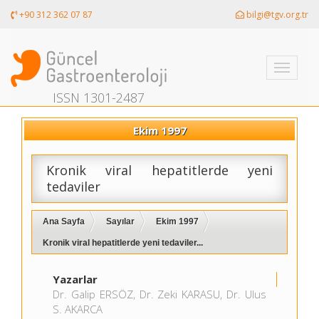
+90 312 362 07 87
bilgi@tgv.org.tr
Toggle
navigati
ISSN 1301-2487
Ekim 1997
Kronik viral hepatitlerde yeni
tedaviler
Ana Sayfa
Sayılar
Ekim 1997
Kronik viral hepatitlerde yeni tedaviler...
Yazarlar
Dr. Galip ERSÖZ, Dr. Zeki KARASU, Dr. Ulus
S. AKARCA